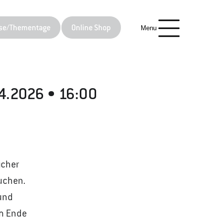
se/Thementage
Online Shop
Menu
.04.2026 • 16:00
icher
uchen.
und
am Ende