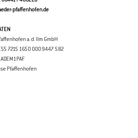
:
08441 / 408220
eder-pfaffenhofen.de
ATEN
faffenhofen a. d. Ilm GmbH
E55 7215 1650 000 9447 582
YLADEM1PAF
se Pfaffenhofen