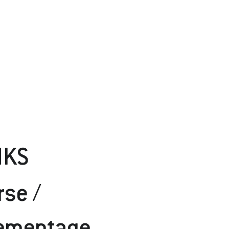
NKS
rse /