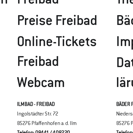
un
Freibad
Th
Preise Frei
Bad
Bä
Online-Tickets
Im
Freibad
Da
Webcam
Lä
ILMBAD - FREIBAD
BÄDER 
Ingolstädter Str. 72
Nieders
85276 Pfaffenhofen a. d. Ilm
85276 P