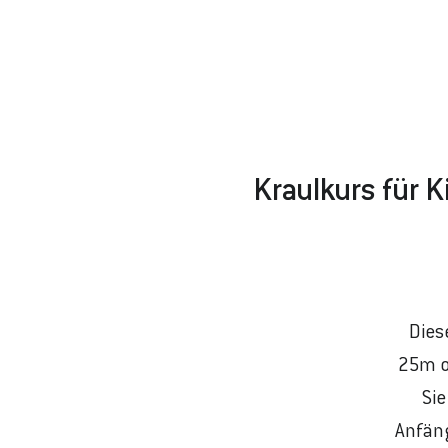
Kraulkurs für K
Dies
25m o
Si
Anfäng