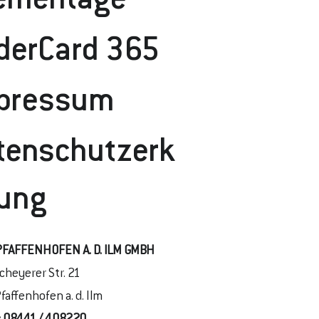
ementage
derCard 365
pressum
tenschutzerk
rung
PFAFFENHOFEN A. D. ILM GMBH
cheyerer Str. 21
faffenhofen a. d. Ilm