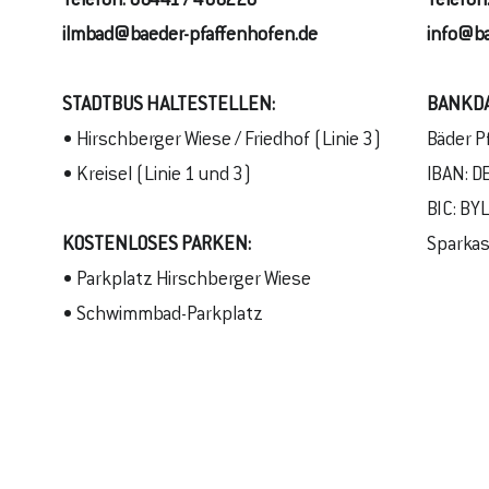
Telefon:
08441 / 408220
Telefon
ilmbad@baeder-pfaffenhofen.de
info@ba
STADTBUS
HALTESTELLEN
:
BANKD
• Hirschberger Wiese / Friedhof (Linie 3)
Bäder P
• Kreisel (Linie 1 und 3)
IBAN: D
BIC: B
KOSTENLOSES PARKEN:
Sparkas
• Parkplatz Hirschberger Wiese
• Schwimmbad-Parkplatz