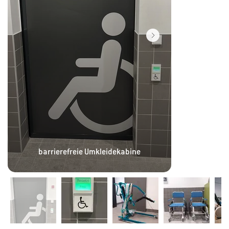
barrierefreie Umkleidekabine
barrier